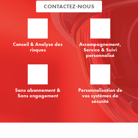
CONTACTEZ-NOUS
Conseil & Analyse des
Accompagnement,
risques
Service & Suivi
personnalisé
Sans abonnement &
Personnalisation de
Sans engagement
vos systèmes de
sécurité