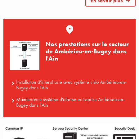
En savoir plus
Nos prestations sur le secteur
de Ambérieu-en-Bugey dans
l'Ain
Installation d’interphone avec système visio Ambérieu-en-
Bugey dans l'Ain
Maintenance système d’alarme entreprise Ambérieu-en-
Bugey dans l'Ain