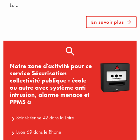
Lo...
En savoir plus
Notre zone d'activité pour ce
service Sécurisation
collectivité publique : école
ou autre avec système anti
intrusion, alarme menace et
PPMS à
Saint-Etienne 42 dans la Loire
Lyon 69 dans le Rhône