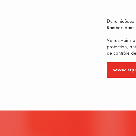
DynamicSquare 
Rambert dans 
Venez voir no
protection, an
de contrôle d
www.stju