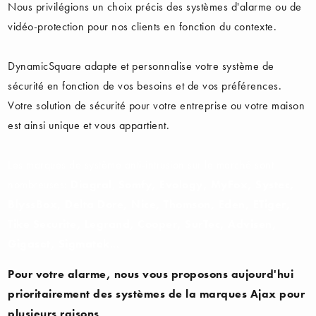
Nous privilégions un choix précis des systèmes d'alarme ou de
vidéo-protection pour nos clients en fonction du contexte.
DynamicSquare adapte et personnalise votre système de
sécurité en fonction de vos besoins et de vos préférences.
Votre solution de sécurité pour votre entreprise ou votre maison
est ainsi unique et vous appartient.
Les marques de système anti-intrusion sur le marché sont
nombreuses:
Diagral
,
Somfy, Evology, MyFox, Systec,
BlyssBox, Delta Dore, Nice, Thomson, Eden, ETiger,
Tike Securite, Legrand, Cooper, SurTec, Advisen,
Gigaset, Sigmatek
...
Pour votre alarme, nous vous proposons aujourd'hui
prioritairement des systèmes de la marques Ajax pour
plusieurs raisons.