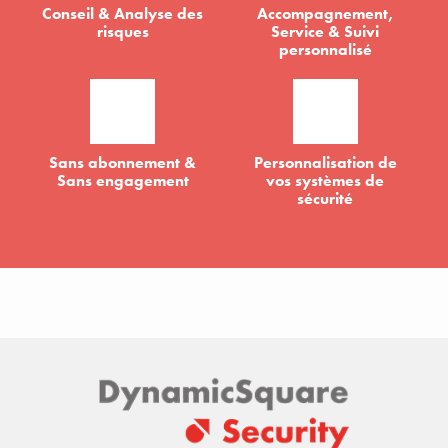
Conseil & Analyse des
Accompagnement,
risques
Service & Suivi
personnalisé
Sans abonnement &
Personnalisation de
Sans engagement
vos systèmes de
sécurité