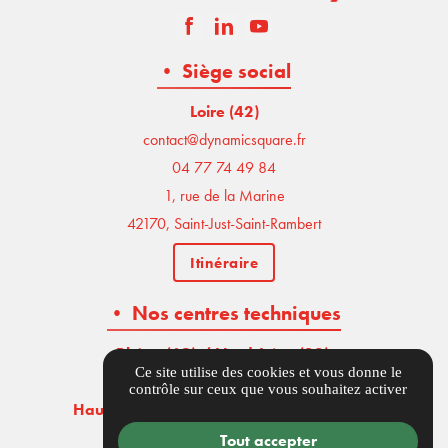
• Siège social
Loire (42)
contact@dynamicsquare.fr
04 77 74 49 84
1, rue de la Marine
42170, Saint-Just-Saint-Rambert
Itinéraire
• Nos centres techniques
Rhône (69) / Nord-Isère (38)
,
Ce site utilise des cookies et vous donne le
04 77 74 49 84
contrôle sur ceux que vous souhaitez activer
Haute-Loire (43) / Est-Puy-de-Dôme (63)
,
04 77 74 49 84
Tout accepter